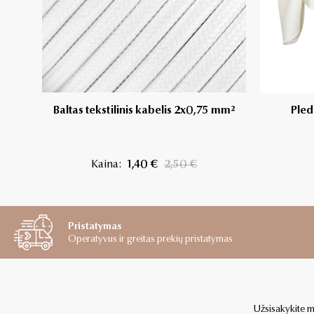
Baltas tekstilinis kabelis 2x0,75 mm²
Pled
Kaina:
1,40 €
2,50 €
Pristatymas
Operatyvus ir greitas prekių pristatymas
Užsisakykite mū