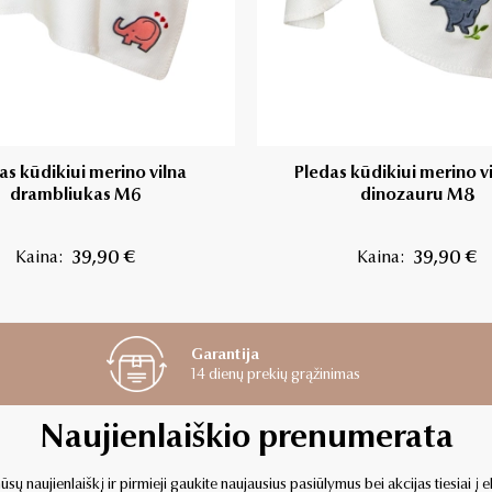
as kūdikiui merino vilna
Pledas kūdikiui merino vi
drambliukas M6
dinozauru M8
Kaina:
39,90 €
Kaina:
39,90 €
Garantija
14 dienų prekių grąžinimas
Naujienlaiškio prenumerata
sų naujienlaiškį ir pirmieji gaukite naujausius pasiūlymus bei akcijas tiesiai į e