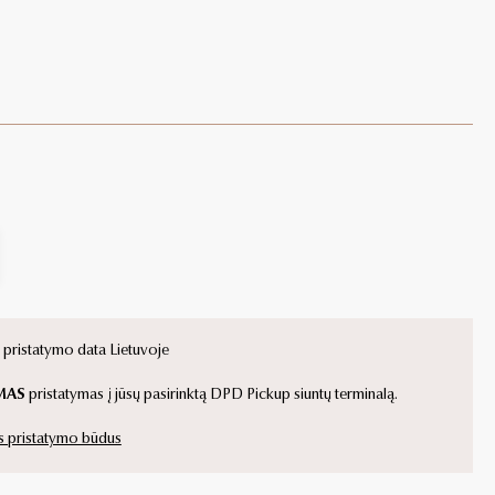
ristatymo data Lietuvoje
MAS
pristatymas į jūsų pasirinktą DPD Pickup siuntų terminalą.
s pristatymo būdus