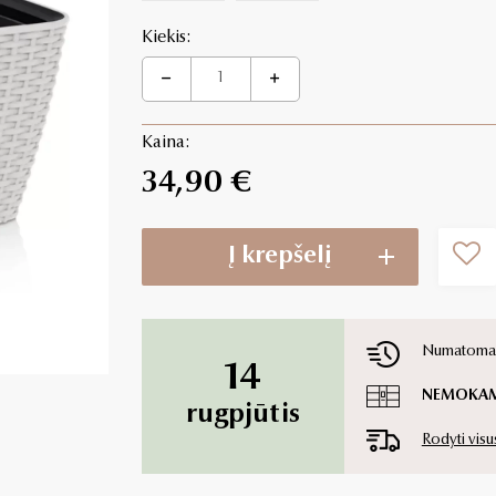
Kiekis:
Kaina:
34,90 €
Į krepšelį
Numatoma p
14
NEMOKA
rugpjūtis
Rodyti visu