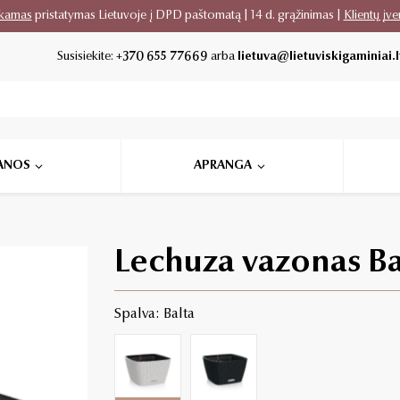
kamas
pristatymas Lietuvoje į DPD paštomatą | 14 d. grąžinimas |
Klientų įve
Susisiekite:
+370 655 77669
arba
lietuva@lietuviskigaminiai.l
ANOS
APRANGA
Lechuza vazonas B
Spalva: Balta