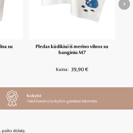
lna su
Pledas kūdikiui iš merino vilnos su
Pled
banginiu M7
Kaina:
39,90 €
Kokybė
Aukščiausios kokybės gaminiai internetu
l. pašto dėžutę.