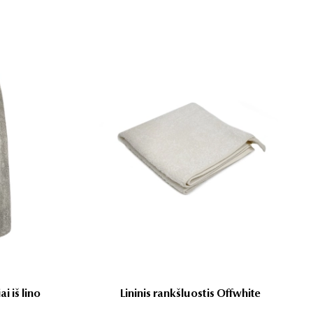
i iš lino
Lininis rankšluostis Offwhite