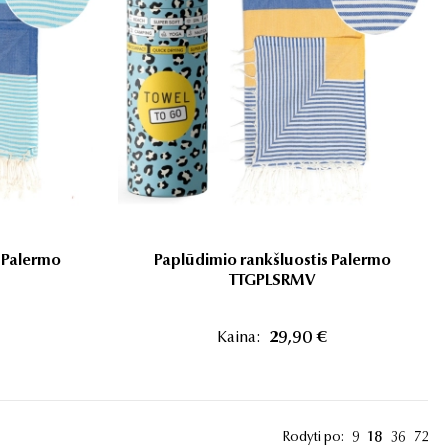
s Palermo
Paplūdimio rankšluostis Palermo
TTGPLSRMV
Kaina:
29,90 €
Rodyti po:
9
18
36
72