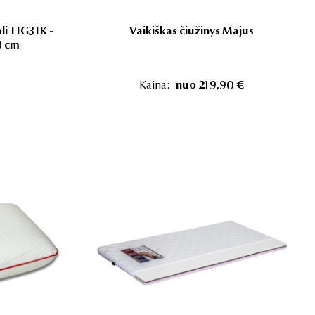
li TTG3TK -
Vaikiškas čiužinys Majus
0 cm
Kaina:
nuo 219,90 €