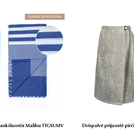
Greitas pristatymas
rankšluostis Malibu TTGSUMV
Dvispalvė prijuostė pirčia