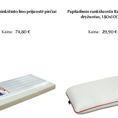
nkštinto lino prijuostė pirčiai
Paplūdimio rankšluostis Ba
dryžuotas, 180x10
Kaina:
74,80 €
Kaina:
29,90 €