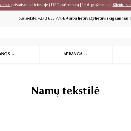
kamas
pristatymas Lietuvoje į DPD paštomatą | 14 d. grąžinimas |
Klientų įve
Susisiekite:
+370 655 77669
arba
lietuva@lietuviskigaminiai.l
ANOS
APRANGA
Namų tekstilė