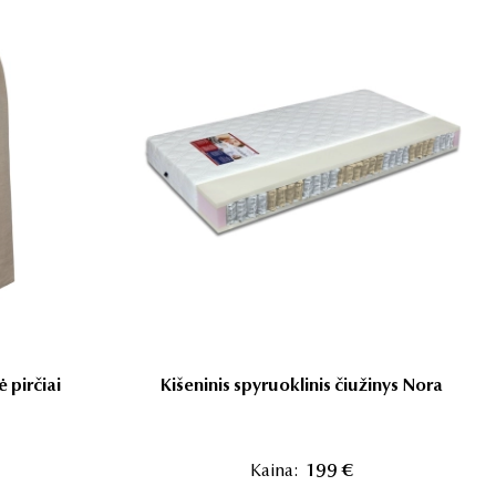
ė pirčiai
Kišeninis spyruoklinis čiužinys Nora
Kaina:
199 €