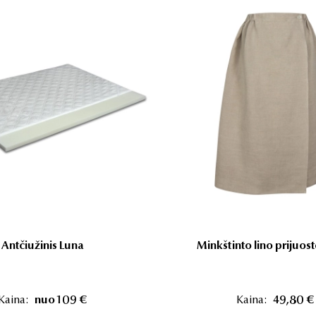
Antčiužinis Luna
Minkštinto lino prijuost
Kaina:
nuo 109 €
Kaina:
49,80 €