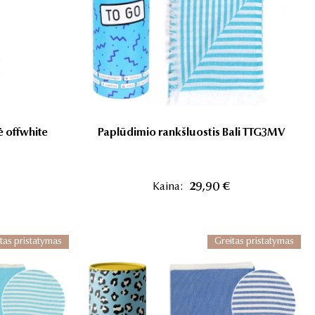
tė offwhite
Paplūdimio rankšluostis Bali TTG3MV
Kaina:
29,90 €
tas pristatymas
Greitas pristatymas